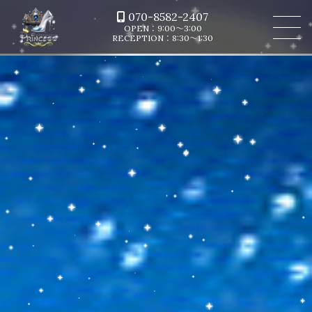
070-8582-2407
OPEN：9:00～3:00
RECEPTION：8:30～1:30