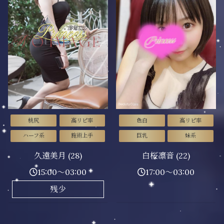
桃尻
高リピ率
色白
高リピ率
ハーフ系
施術上手
巨乳
妹系
久遠美月 (28)
白桜凛音 (22)
15:00～03:00
17:00～03:00
残少